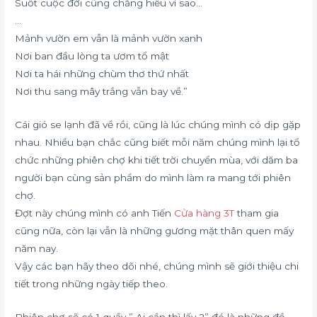
Suốt cuộc đời cũng chẳng hiểu vì sao…
…
Mảnh vườn em vẫn là mảnh vườn xanh
Nơi ban đầu lòng ta ươm tổ mật
Nơi ta hái những chùm thơ thứ nhất
Nơi thu sang mây trắng vẫn bay về.”
Cái gió se lạnh đã về rồi, cũng là lúc chúng mình có dịp gặp
nhau. Nhiều bạn chắc cũng biết mỗi năm chúng mình lại tổ
chức những phiên chợ khi tiết trời chuyển mùa, với dăm ba
người bạn cùng sản phẩm do mình làm ra mang tới phiên
chợ.
Đợt này chúng mình có anh Tiến
Cửa hàng 3T
tham gia
cũng nữa, còn lại vẫn là những gương mặt thân quen mấy
năm nay.
Vậy các bạn hãy theo dõi nhé, chúng mình sẽ giới thiệu chi
tiết trong những ngày tiếp theo.
Phiên chợ sẽ có 1 quầy ” Ai cần thì lấy ?” đó là những đồ