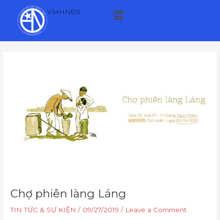
Skip
Menu
VMHNĐS
to
content
Post
navigation
Chợ phiên làng Láng
TIN TỨC & SỰ KIỆN
/
09/27/2019
/
Leave a Comment