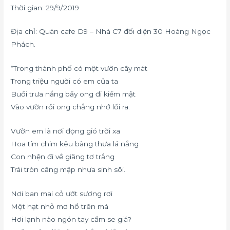
Thời gian: 29/9/2019
Địa chỉ: Quán cafe D9 – Nhà C7 đối diện 30 Hoàng Ngọc
Phách.
“Trong thành phố có một vườn cây mát
Trong triệu người có em của ta
Buổi trưa nắng bầy ong đi kiếm mật
Vào vườn rồi ong chẳng nhớ lối ra.
Vườn em là nơi đọng gió trời xa
Hoa tím chim kêu bàng thưa lá nắng
Con nhện đi về giăng tơ trắng
Trái tròn căng mập nhựa sinh sôi.
Nơi ban mai cỏ ướt sương rơi
Một hạt nhỏ mơ hồ trên má
Hơi lạnh nào ngón tay cầm se giá?