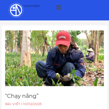
Skip
Menu
VMHNĐS
to
content
Post
navigation
“Chạy nắng”
BÀI VIẾT
/
10/02/2025