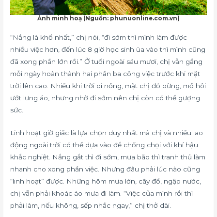
Ảnh minh hoạ (Nguồn: phunuonline.com.vn)
“Nắng là khổ nhất,” chị nói, “đi sớm thì mình làm được
nhiều việc hơn, đến lúc 8 giờ học sinh ùa vào thì mình cũng
đã xong phần lớn rồi.” Ở tuổi ngoài sáu mươi, chị vẫn gắng
mỗi ngày hoàn thành hai phần ba công việc trước khi mặt
trời lên cao. Nhiều khi trời oi nồng, mặt chị đỏ bừng, mồ hôi
ướt lưng áo, nhưng nhờ đi sớm nên chị còn có thể gượng
sức.
Linh hoạt giờ giấc là lựa chọn duy nhất mà chị và nhiều lao
động ngoài trời có thể dựa vào để chống chọi với khí hậu
khắc nghiệt. Nắng gắt thì đi sớm, mưa bão thì tranh thủ làm
nhanh cho xong phần việc. Nhưng đâu phải lúc nào cũng
“linh hoạt” được. Những hôm mưa lớn, cây đổ, ngập nước,
chị vẫn phải khoác áo mưa đi làm. “Việc của mình rồi thì
phải làm, nếu không, sếp nhắc ngay,” chị thở dài.